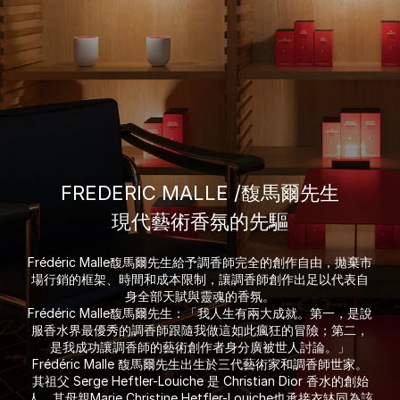
FREDERIC MALLE /馥馬爾先生
現代藝術香氛的先驅
Frédéric Malle馥馬爾先生給予調香師完全的創作自由，拋棄市
場行銷的框架、時間和成本限制，讓調香師創作出足以代表自
身全部天賦與靈魂的香氛。
Frédéric Malle馥馬爾先生：「我人生有兩大成就。第一，是說
服香水界最優秀的調香師跟隨我做這如此瘋狂的冒險；第二，
是我成功讓調香師的藝術創作者身分廣被世人討論。」
Frédéric Malle 馥馬爾先生出生於三代藝術家和調香師世家。
其祖父 Serge Heftler-Louiche 是 Christian Dior 香水的創始
人，其母親Marie Christine Hetfler-Louiche也承接衣缽同為該