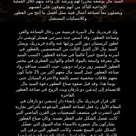
السيد مال بوصفه محرراً لهم ويرشد​ كل واحد منهم خلال العملية
الإبداعية للتأكد من أنهم يتفوقون على أنفسهم.​
ويعملون معاً لصناعة أعمال فنية تمثل أفضل ما أنتج من العطور
وكلاسيكيات المستقبل.​
ولد فريدريك مال لأسرة فرنسية من رجال الصناعة والفن
وصناعة العطور، وقد أسس جده سيرجي هيفتلر لويشي دار
عطور كريستيان ديور التي ورثتها عنه والدة فريدريك. ويمثل
السيد مال الآن الجيل الثالث من المتخصصين بالعطور في
أسرته وأصبح خبيراً عالمياً في صناعة العطور، اكتسب السيد
مال معرفة واسعة بالمواد الخام والتوازن العطري في مختبر
العطور المتميز رور برتراند دوبون، حيث اكتسب صداقة رواد
صناعة العطور. عمل السيد مال معهم أكثر من 25 عاماً كون
معهم علاقات شخصية تتسم بالثقة والاحترام المتبادل حتى
يومنا هذا، وقد قبل صفوة صناع العطور دعوة السيد مال
للانضمام إلى إيدشن دو بارفان وبث الروح في صناعة العطور
الفاخرة.​
كان قرار فريدريك مال بإنشاء دار إيديشن دو بارفان في
المقام الأول رد فعل لصناعة العطور المدفوعة بأغراض تجارية
التي انتشرت في منتصف التسعينيات من القرن الماضي التي
كانت تفضل الشكل على العطر نفسه، وكان صناع العطور
يشاركون مال شعوره بالاستياء تجاه السوق التي تفضِّل
الشكل على المنتج نفسه. وكانت العطور التي ترقى إلى
الأعمال الفنية في حالة اندثار وكذلك الصفة الفنية لصانعيها.​