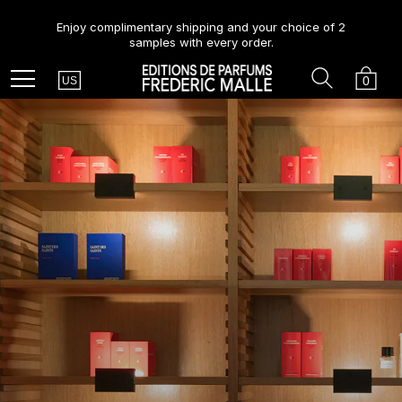
Enjoy complimentary shipping and your choice of 2
samples with every order.
Country
Search
Cart
Menu
0
US