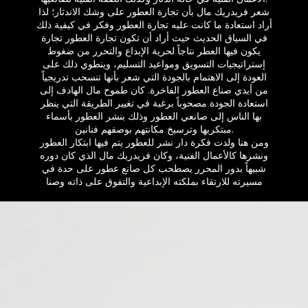
شعر فريدريك مال بأن تجارة العطور على وشك الاندثار؛ لذا
أراد استعادة ما كانت عليه تجارة العطور وفكر في كيفية ذلك
في السياق الحديث حيث أراد أن تكون تجارة العطور تجارة
يكون فيها العطر نتاجاً لحرية الإبداع والتحرر من ضغوط
إستراتيجيات التسويق ومواعيد التسليم، وينطوي ذلك على
العودة إلى الاهتمام بالجودة التي شعر بأنها تنسحب تدريجياً
من أيدي صناع العطور الفاخرة. كان طموح مال الهادف إلى
استعادة الجودة مصحوباً برغبة في تغيير الطريقة التي ينظر
بها الناس إلى صانعي العطور وذلك بنشر العطور بأسماء
مبتكريها وترسيخ مكانتهم بوصفهم فنانين.​
ومن هنا ولدت فكرة دار نشر للعطور يتم فيها ابتكار العطور
ونشرها كالأعمال الفنية، وكان فريدريك مال الذي كان دوره
شبيهاً بدور المحرر يصطحب كل صانع عطور على حدة في
مسيرته للارتقاء بملكته الإبداعية والتفوق على ذاته وصنا