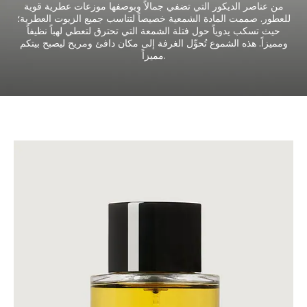
من عناصر الديكور التي تضفي جمالاً وبوصفها موزعات عطرية قوية
للعطور. صممت المادة الشمعية خصيصاً لتناسب جميع الزيوت العطرية؛
حيث تسكب يدوياً حول فتلة الشمعة التي تحترق لتعطي لهباً نظيفاً
ومميزاً. هذه الشموع تُحوِّل الغرفة إلى مكان دافئ ومريح ليصبح بيتكم
مميزاً.